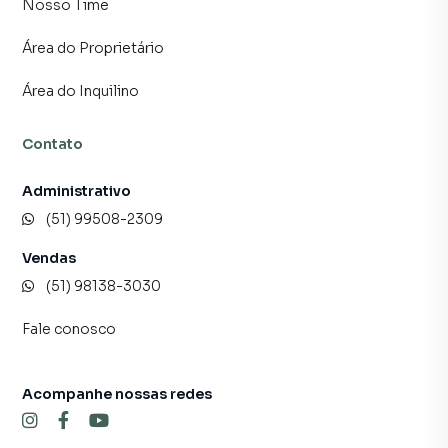
Nosso Time
consequência uma maior chance de vender ou alugar seu
imóvel mais rápido. Contamos também com um time de
Área do Proprietário
programadores, corretores treinados e uma central de
atendimento preparada para atender proprietários e
Área do Inquilino
inquilinos.
Contato
Administrativo
(51) 99508-2309
Vendas
(51) 98138-3030
Fale conosco
Acompanhe nossas redes