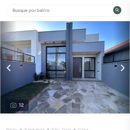
12
Início
Sapiranga
São Jaco
Casa