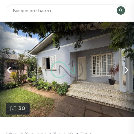
30
Início
Sapiranga
São Jacó
Casa