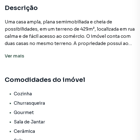
Descrição
Uma casa ampla, plana semimobiliada e cheia de
possibilidades, em um terreno de 429m², localizada em rua
calma e de fácil acesso ao comércio. O imóvel conta com
duas casas no mesmo terreno. A propriedade possui ao
todo 3 dormitórios, sendo um com closet, além de sala de
Ver
mais
estar e jantar integradas, escritório, lavanderia e um
aconchegante espaço gourmet com churrasqueira, além
de fogão campeiro. Totalmente cercada, com vaga para
Comodidades do imóvel
dois carros.
Cozinha
Casa para Venda em região valorizada do bairro São Jacó,
Churrasqueira
em Sapiranga. Não encontrou o que procurava ou deseja
Gourmet
mais informações sobre Casa em Sapiranga? Entre em
Sala de Jantar
contato com nossa equipe pelo telefone (51) 99508-2309.
Cerâmica
A Frassão Negócios tem mais opções de apartamentos,