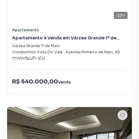
30
Apartamento
Apartamento à Venda em Várzea Grande 1º de
Maio
Várzea Grande 1º de Maio
Condomínio Vista Do Vale
·
Avenida Primeiro de Maio
,
RS
41
m²
1
1
1
R$ 540.000,00
Venda