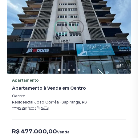
34
Apartamento
Apartamento à Venda em Centro
Centro
Residencial João Corrêa
·
Sapiranga
,
RS
122
m²
3
2
1
R$ 477.000,00
Venda