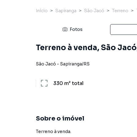
Início
Sapiranga
São Jacó
Terreno
Fotos
Terreno à venda, São Jacó
São Jacó
-
Sapiranga
/
RS
330 m²
total
Sobre o imóvel
Terreno à venda.