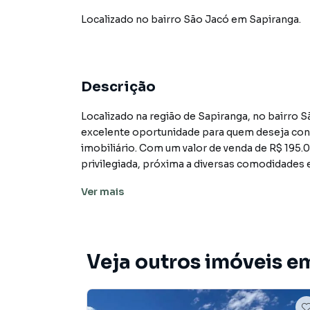
Localizado
no bairro São Jacó
em Sapiranga
.
Descrição
Localizado na região de Sapiranga, no bairro 
excelente oportunidade para quem deseja const
imobiliário. Com um valor de venda de R$ 195.
privilegiada, próxima a diversas comodidades e
oferecendo uma ótima opção para construçã
Ver
mais
comercial. A área disponível permite a person
preferências do comprador. Esta é uma oportu
relação custo-benefício na região de Sapiranga
todo o seu potencial.
Veja outros imóveis e
Terreno para Venda em região valorizada do b
procurava ou deseja mais informações sobre 