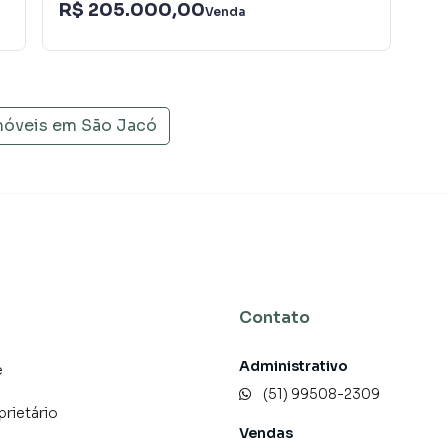
R$ 205.000,00
R$
uito o número de contatos interessados e tendo como
Venda
 alugar seu imóvel mais rápido. Contamos também com
dos e uma central de atendimento preparada para
móveis em
São Jacó
Contato
Administrativo
e
(51) 99508-2309
prietário
Vendas