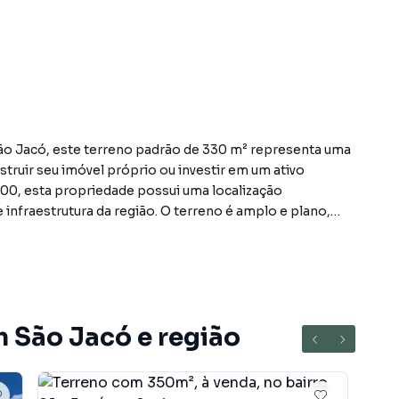
São Jacó, este terreno padrão de 330 m² representa uma
ruir seu imóvel próprio ou investir em um ativo
000, esta propriedade possui uma localização
 infraestrutura da região. O terreno é amplo e plano,
o de uma residência ou até mesmo um empreendimento
alização do projeto de acordo com as necessidades e
nidade única de adquirir um terreno com excelente
. Não perca a chance de visitar este imóvel e descobrir
m São Jacó e região
airro São Jacó, em Sapiranga. Não encontrou o que
Terreno em Sapiranga? Entre em contato com nossa