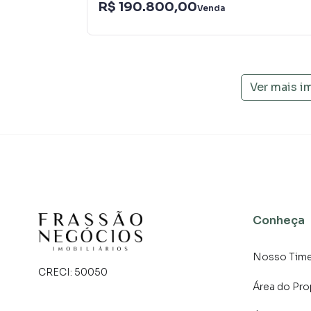
R$ 190.800,00
específicas para Sapiranga, o que aumenta m
Venda
consequência uma maior chance de vender ou
um time de programadores, corretores treina
atender proprietários e inquilinos.
Ver mais i
Conheça
Nosso Tim
CRECI:
50050
Área do Pro