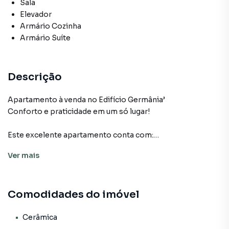
Sala
Elevador
Armário Cozinha
Armário Suíte
Descrição
Apartamento à venda no Edifício Germânia’
Conforto e praticidade em um só lugar!
Este excelente apartamento conta com:
Ver
mais
2 dormitórios, sendo 1 suíte com closet, ideal para quem
busca mais espaço e privacidade;
Sala de estar e jantar integradas, oferecendo um ambiente
Comodidades do imóvel
amplo e aconchegante para receber amigos e familiares;
Cozinha com móveis sob medida, pronta para o seu dia a
dia;
Cerâmica