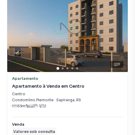
11
Apartamento
Apartamento à Venda em Centro
Centro
Condomínio Piemonte
·
Sapiranga
,
RS
59
m²
2
1
1
Venda
Valores sob consulta