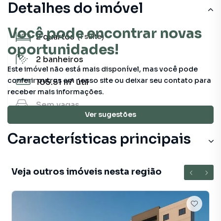
Detalhes do imóvel
Você pode encontrar novas
2
quartos
(1 suíte)
oportunidades!
2
banheiros
Este imóvel não está mais disponível, mas você pode
conferir outros em nosso site ou deixar seu contato para
105.51 m²
útil
receber mais informações.
Sem
vagas
Ver sugestões
Características principais
Veja outros imóveis nesta região