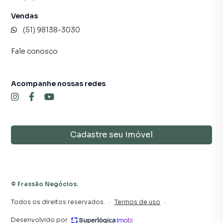
campanhas específicas para Sapiranga, o que aumenta
muito o número de contatos interessados e tendo como
Vendas
consequência uma maior chance de vender ou alugar seu
(51) 98138-3030
imóvel mais rápido. Contamos também com um time de
programadores, corretores treinados e uma central de
Fale conosco
atendimento preparada para atender proprietários e
inquilinos.
Acompanhe nossas redes
Cadastre seu imóvel
©
Frassão Negócios
.
Todos os direitos reservados.
·
Termos de uso
·
Desenvolvido por