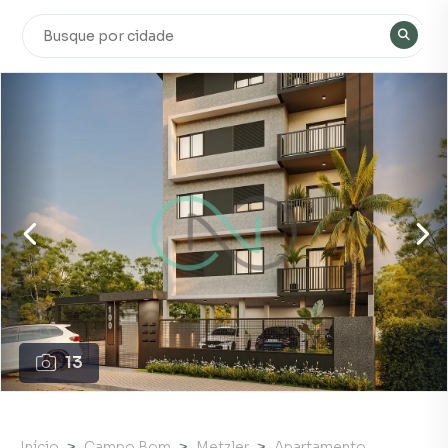
13
Início
Campo Bom
Metzler
Apartamento