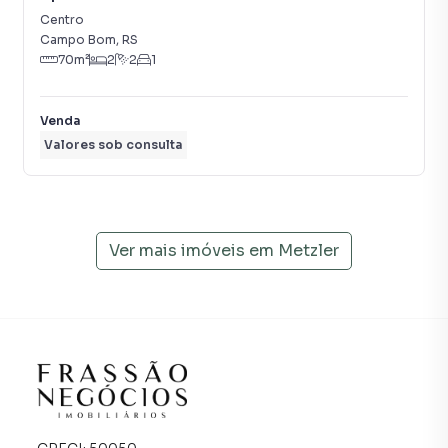
Centro
Anuncie seu imóvel! É fácil, rápido e gratuito! A Frassão
Campo Bom
,
RS
Negócios é uma imobiliária digital com imóveis em
70
m²
2
2
1
diversas cidades do Brasil, incluindo Campo Bom.
Na Frassão Negócios você consegue vender ou alugar seu
Venda
imóvel muito mais rápido do que em imobiliárias
Valores sob consulta
tradicionais. Já vendemos e locamos diversos imóveis em
Campo Bom, especialmente em Metzler. Isso porque
temos uma equipe de marketing digital focada em produzir
campanhas específicas para Campo Bom, o que aumenta
Ver mais imóveis em
Metzler
muito o número de contatos interessados e tendo como
consequência uma maior chance de vender ou alugar seu
imóvel mais rápido. Contamos também com um time de
programadores, corretores treinados e uma central de
atendimento preparada para atender proprietários e
inquilinos.