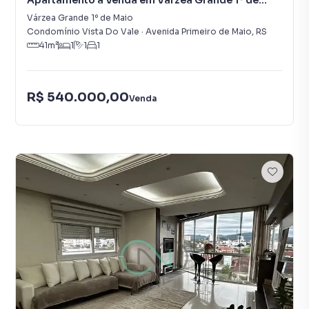
Apartamento à Venda em Várzea Grande 1º de
Maio
Várzea Grande 1º de Maio
Condomínio Vista Do Vale
·
Avenida Primeiro de Maio
,
RS
41
m²
1
1
1
R$ 540.000,00
Venda