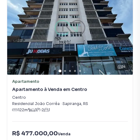
34
Apartamento
Apartamento à Venda em Centro
Centro
Residencial João Corrêa
·
Sapiranga
,
RS
122
m²
3
2
1
R$ 477.000,00
Venda