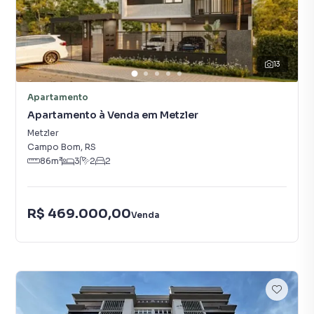
13
Apartamento
Apartamento à Venda em Metzler
Metzler
Campo Bom
,
RS
86
m²
3
2
2
R$ 469.000,00
Venda