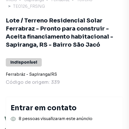
TE0126_FRSNG
Lote / Terreno Residencial Solar
Ferrabraz - Pronto para construir -
Aceita financiamento habitacional -
Sapiranga, RS - Bairro São Jacó
Indisponível
Ferrabráz
-
Sapiranga
/
RS
Código de origem:
339
Entrar em contato
Você pode encontrar novas
8 pessoas visualizaram este anúncio