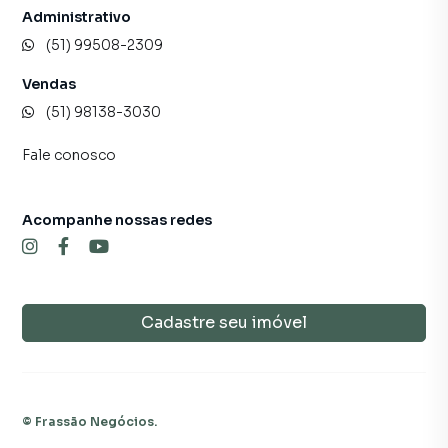
Administrativo
(51) 99508-2309
Terreno para Venda em região valorizada do bairro
Ferrabráz, em Sapiranga. Não encontrou o que procurava
Vendas
ou deseja mais informações sobre Terreno em Sapiranga?
(51) 98138-3030
Entre em contato com nossa equipe pelo telefone (51)
99508-2309.
Fale conosco
A Frassão Negócios tem mais opções de apartamentos,
casas residenciais e comerciais, sobrados, terrenos, lojas
Acompanhe nossas redes
e barracões para venda ou locação, além de
empreendimentos em construção ou lançamentos na
planta em Ferrabráz e em outras regiões de Sapiranga.
Aqui você encontra milhares de ofertas para encontrar o
Cadastre seu imóvel
imóvel que mais combina com seu estilo de vida.
Negocie seu imóvel de forma totalmente online, com
segurança e tranquilidade. Na Frassão Negócios você
consegue comprar ou alugar um imóvel em Sapiranga
©
Frassão Negócios
.
mesmo não estando na cidade e com a praticidade de