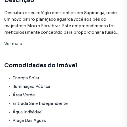
Descrição
Descubra o seu refúgio dos sonhos em Sapiranga, onde
um novo bairro planejado aguarda você aos pés do
majestoso Morro Ferrabraz. Este empreendimento foi
meticulosamente concebido para proporcionar a fusão
perfeita entre a comodidade urbana e a serenidade da
Ver
mais
natureza, oferecendo uma experiência de vida
verdadeiramente única. Aqui, cada detalhe foi
cuidadosamente pensado para criar um ambiente
Comodidades do imóvel
acolhedor, perfeito para famílias que buscam um estilo de
vida equilibrado.
Energia Solar
Os terrenos disponíveis neste paraíso planejado
Iluminação Pública
começam a partir de generosos 324m2, proporcionando
Área Verde
espaço suficiente para construir a casa dos seus sonhos. A
Entrada Serv Independente
infraestrutura foi pensada para oferecer o melhor em
termos de qualidade e conforto, com pavimentação
Água Individual
utilizando blocos de concreto e asfalto, sistema de
Praça Das Aguas
drenagem pluvial mista, rede de abastecimento hidráulico