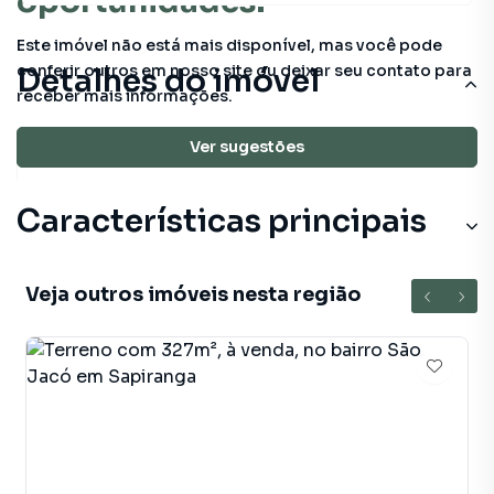
oportunidades!
Este imóvel não está mais disponível, mas você pode
conferir outros em nosso site ou deixar seu contato para
Detalhes do imóvel
receber mais informações.
324 m²
total
Ver sugestões
Características principais
Veja outros imóveis nesta região