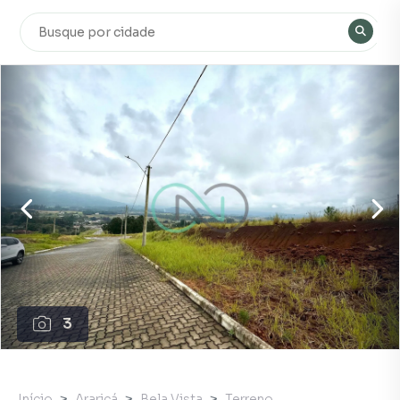
3
Início
Araricá
Bela Vista
Terreno