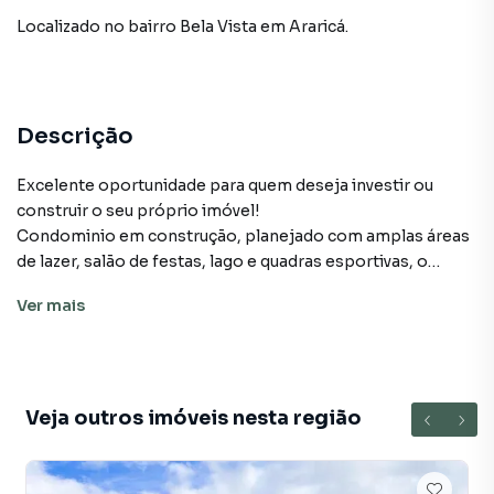
Localizado
no bairro Bela Vista
em Araricá
.
Descrição
Excelente oportunidade para quem deseja investir ou
construir o seu próprio imóvel!
Condominio em construção, planejado com amplas áreas
de lazer, salão de festas, lago e quadras esportivas, o
projeto do RESIDENCIAL CAMINHOS DO VALE traz aos
Ver
mais
residentes um local único, distinto e com infinitas
possibilidades. Terrenos com medidas diversificadas, a
partir de 300M2.
Localizado em uma bairro tranquilo da cidade de Araricá
com vistas de tirar o folego!
Veja outros imóveis nesta região
Aproveite essa chance única de adquirir um lote em uma
região em amplo desenvolvimento, com fácil acesso a
serviços e infraestrutura.