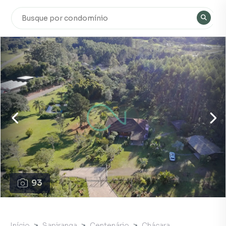
93
Início
Sapiranga
Centenário
Chácara