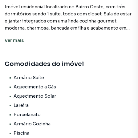
Imóvel residencial localizado no Bairro Oeste, com três
dormitórios sendo 1 suíte, todos com closet. Sala de estar
e jantar integrados com uma linda cozinha gourmet
moderna, charmosa, bancada em ilha e acabamento em
mármore. Móveis planejados de alta qualidade, que tornam
Ver
mais
o ambiente elegante. A sala com lareira, traz o aconchego
nos dias frios. Os quartos possuem piso laminado e áreas
comuns em porcelanato. Amplo espaço externo, com
Comodidades do imóvel
piscina aquecida e área de lazer espaçosa, perfeito para
momentos com amigos e família.O imóvel ainda conta
com sistema de energia solar, garantindo mais economia e
Armário Suíte
sustentabilidade.
Aquecimento a Gás
Aquecimento Solar
Lareira
Casa para Venda em região valorizada do bairro Oeste, em
Sapiranga. Não encontrou o que procurava ou deseja mais
Porcelanato
informações sobre Casa em Sapiranga? Entre em contato
Armário Cozinha
com nossa equipe pelo telefone (51) 99508-2309.
Piscina