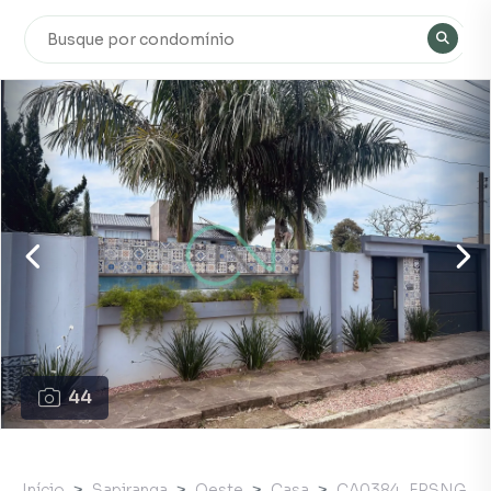
44
Início
Sapiranga
Oeste
Casa
CA0384_FRSNG