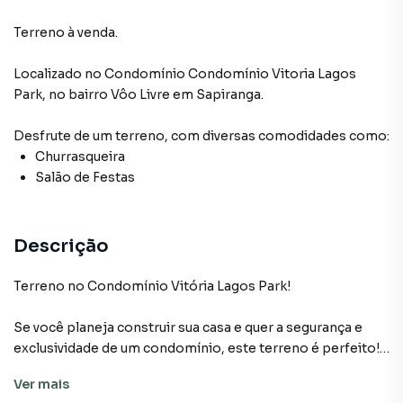
Terreno à venda.
Localizado
no Condomínio
Condomínio Vitoria Lagos
Park
,
no bairro Vôo Livre
em Sapiranga
.
Desfrute de
um terreno
, com diversas comodidades como:
Churrasqueira
Salão de Festas
Descrição
Terreno no Condomínio Vitória Lagos Park!
Se você planeja construir sua casa e quer a segurança e
exclusividade de um condomínio, este terreno é perfeito!
Ele possui 413,42 m2, sendo 14 metros de frente. Está
Ver
mais
acima do nível da rua, há possibilidade de construir uma