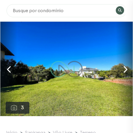
3
Início
Sapiranga
Vôo Livre
Terreno