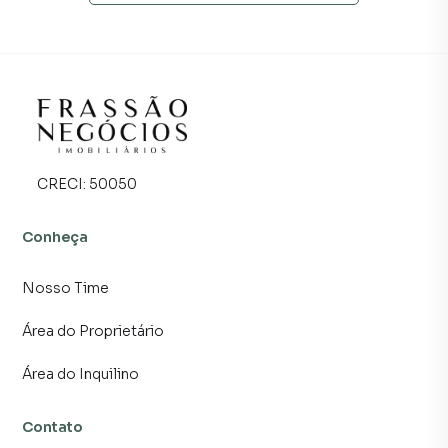
temos uma equipe de marketing digital focada em produzir
campanhas específicas para Sapiranga, o que aumenta
muito o número de contatos interessados e tendo como
consequência uma maior chance de vender ou alugar seu
imóvel mais rápido. Contamos também com um time de
programadores, corretores treinados e uma central de
atendimento preparada para atender proprietários e
inquilinos.
CRECI:
50050
Conheça
Nosso Time
Área do Proprietário
Área do Inquilino
Contato