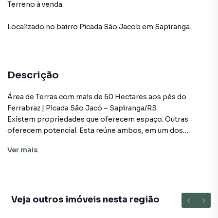
Terreno à venda.
Localizado
no bairro Picada São Jacob
em Sapiranga
.
Descrição
Área de Terras com mais de 50 Hectares aos pés do
Ferrabraz | Picada São Jacó – Sapiranga/RS
Existem propriedades que oferecem espaço. Outras
oferecem potencial. Esta reúne ambos, em um dos
cenários naturais mais privilegiados da região.
Ver
mais
Com mais de 50 hectares de extensão, esta área está
localizada em Picada São Jacó, no interior de Sapiranga,
em uma região cercada por natureza exuberante, lagos,
açudes, mata nativa preservada e vistas deslumbrantes
para o Morro Ferrabraz, um dos principais cartões-postais
Veja outros imóveis nesta região
do Rio Grande do Sul. O acesso é facilitado por estrada em