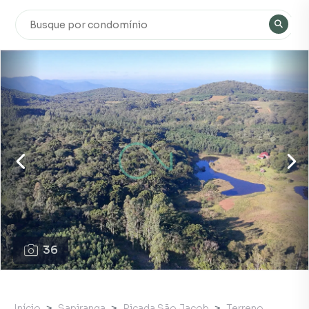
36
Início
Sapiranga
Picada São Jacob
Terreno