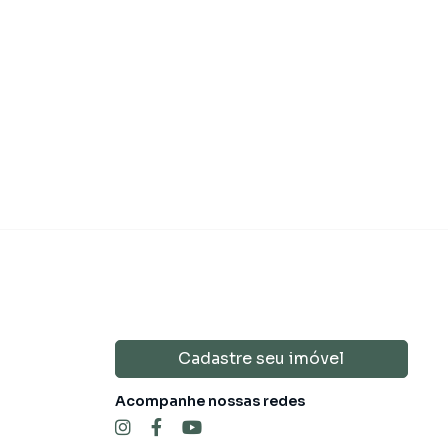
 200.000,00
R$ 259.00
Venda
Cadastre seu imóvel
Acompanhe nossas redes