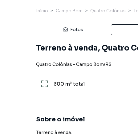
Início
Campo Bom
Quatro Colônias
T
Fotos
Terreno à venda, Quatro 
Quatro Colônias
-
Campo Bom
/
RS
300 m²
total
Sobre o imóvel
Terreno à venda.