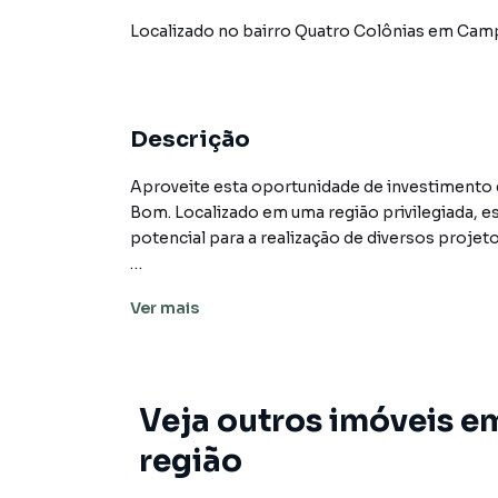
Localizado
no bairro Quatro Colônias
em Cam
Descrição
Aproveite esta oportunidade de investimento
Bom. Localizado em uma região privilegiada, 
potencial para a realização de diversos projeto
Com ampla área, este lote está pronto para r
Ver
mais
de campo, um empreendimento comercial ou u
apresenta infinitas possibilidades. Sua localiz
essenciais, como escolas, hospitais e comérci
Veja outros imóveis e
Agende uma visita e descubra as inúmeras poss
concretização dos seus projetos.
região