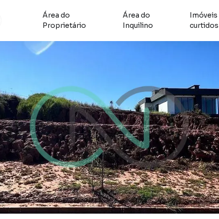
Área do
Área do
Imóveis
Proprietário
Inquilino
curtidos