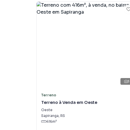
Terreno para Venda em região valorizada do 
que procurava ou deseja mais informações s
nossa equipe pelo telefone (51) 99508-2309.
A Frassão Negócios tem mais opções de aparta
terrenos, lojas e barracões para venda ou l
lançamentos na planta em Quatro Colônias e 
milhares de ofertas para encontrar o imóvel q
Negocie seu imóvel de forma totalmente onlin
você consegue comprar ou alugar um imóvel
praticidade de fazer tudo online, direto do 
3
inovadoras para simplificar a relação de prop
imobiliário.
Terreno
Terreno à Venda em Oeste
Anuncie seu imóvel! É fácil, rápido e gratuito!
Oeste
em diversas cidades do Brasil, incluindo Cam
Sapiranga
,
RS
416
m²
Na Frassão Negócios você consegue vender ou