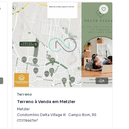
bairro Quatro Colônias, em Campo Bom. Não encontrou o
obre Terreno em Campo Bom? Entre em contato com
mentos, casas residenciais e comerciais, sobrados,
ocação, além de empreendimentos em construção ou
em outras regiões de Campo Bom. Aqui você encontra
ue mais combina com seu estilo de vida.
e, com segurança e tranquilidade. Na Frassão Negócios
 em Campo Bom mesmo não estando na cidade e com a
seu computador ou smartphone. Nós criamos soluções
6
rietários, inquilinos e compradores com o mercado
Terreno
Ter
Terreno à Venda em Metzler
Te
 A Frassão Negócios é uma imobiliária digital com imóveis
Metzler
Oes
po Bom.
Condomínio Delta Village III
·
Campo Bom
,
RS
Sap
119447
m²
 alugar seu imóvel muito mais rápido do que em