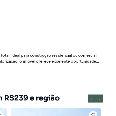
otal, ideal para construção residencial ou comercial.
alorização, o imóvel oferece excelente oportunidade
m RS239 e região
airro RS239, em Araricá. Não encontrou o que procurava
 Araricá? Entre em contato com nossa equipe pelo