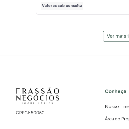
uma maior chance de vender ou alugar seu im
Valores sob consulta
programadores, corretores treinados e uma c
proprietários e inquilinos.
Ver mais
Conheça
Nosso Tim
CRECI:
50050
Área do Pro