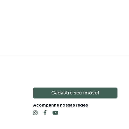
 140.000,00
R$ 160.00
Venda
Cadastre seu imóvel
Acompanhe nossas redes