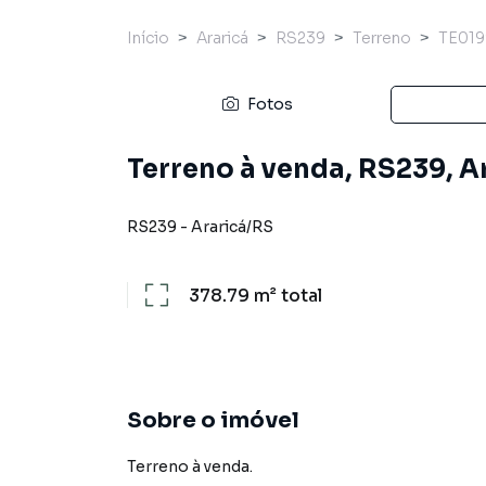
Início
Araricá
RS239
Terreno
TE01
Fotos
Terreno à venda, RS239, A
RS239
-
Araricá
/
RS
378.79 m²
total
Sobre o imóvel
Terreno à venda.