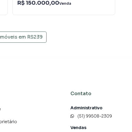
R$ 150.000,00
R$
óvel mais rápido. Contamos também com um time de
Venda
entral de atendimento preparada para atender
 imóveis em
RS239
Contato
Administrativo
e
(51) 99508-2309
prietário
Vendas