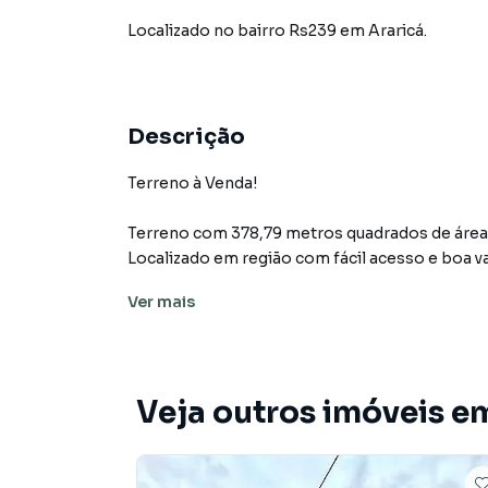
Localizado
no bairro Rs239
em Araricá
.
Descrição
Terreno à Venda!
Terreno com 378,79 metros quadrados de área t
Localizado em região com fácil acesso e boa v
para quem deseja investir ou construir.
Ver
mais
Documentação em ordem.
Entre em contato para mais informações.
Veja outros imóveis e
Terreno para Venda em região valorizada do b
ou deseja mais informações sobre Terreno em
telefone (51) 99508-2309.