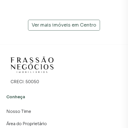
diversas cidades do Brasil, incluindo Sapiranga.
Na Frassão Negócios você consegue vender ou alugar seu
imóvel muito mais rápido do que em imobiliárias
Ver mais imóveis em
Centro
tradicionais. Já vendemos e locamos diversos imóveis em
Sapiranga, especialmente em Centro. Isso porque temos
uma equipe de marketing digital focada em produzir
campanhas específicas para Sapiranga, o que aumenta
muito o número de contatos interessados e tendo como
consequência uma maior chance de vender ou alugar seu
imóvel mais rápido. Contamos também com um time de
programadores, corretores treinados e uma central de
CRECI:
50050
atendimento preparada para atender proprietários e
inquilinos.
Conheça
Nosso Time
Área do Proprietário