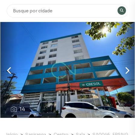
14
Início
Sapiranga
Centro
Sala
SA0046_FRSNG