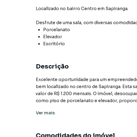
Localizado
no bairro Centro
em Sapiranga
.
Desfrute de
uma sala
, com diversas comodida
Porcelanato
Elevador
Escritório
Descrição
Excelente oportunidade para um empreendedo
bem localizado no centro de Sapiranga. Esta s
valor de R$ 1.200 mensais. O imóvel, desocup
como piso de porcelanato e elevador, proporc
Ver
mais
A localização privilegiada no centro de Sapira
transporte público, tornando-o um ponto estr
comerciais. O espaço, com planta livre, perm
Comodidades do imóvel
inquilino, podendo ser adaptado para escritóri