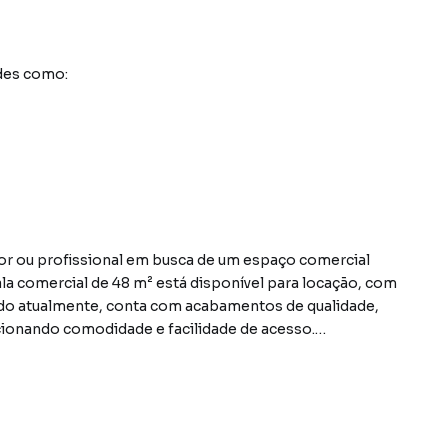
des como:
r ou profissional em busca de um espaço comercial
ala comercial de 48 m² está disponível para locação, com
ado atualmente, conta com acabamentos de qualidade,
ionando comodidade e facilidade de acesso.
nga oferece fácil acesso a serviços, comércio e
atégico para o desenvolvimento de diversas atividades
ite a customização de acordo com as necessidades do
o, consultório ou outros usos comerciais.