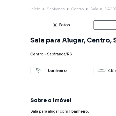
Início
Sapiranga
Centro
Sala
SA00
Fotos
Sala para Alugar, Centro,
Centro
-
Sapiranga
/
RS
1
banheiro
48 
Sobre o imóvel
Sala para alugar com 1 banheiro.