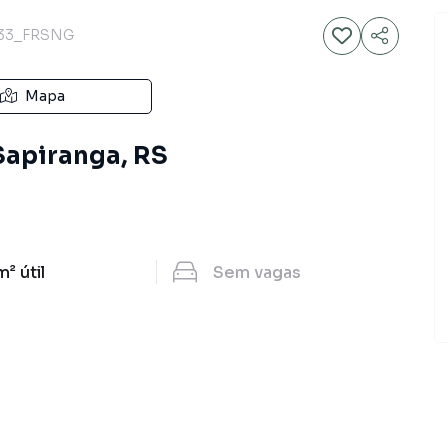
33_FRSNG
Mapa
 Sapiranga, RS
m²
útil
Sem
vagas