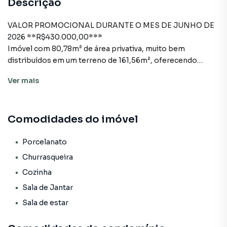
Descrição
VALOR PROMOCIONAL DURANTE O MES DE JUNHO DE
2026 **R$430.000,00***
Imóvel com 80,78m² de área privativa, muito bem
distribuídos em um terreno de 161,56m², oferecendo
conforto e praticidade para o dia a dia.
Ver
mais
A casa conta com:
3 dormitórios, sendo 1 suíte
Comodidades do imóvel
Banheiro social
Sala e cozinha integradas
Pé-direito alto, proporcionando mais iluminação e
Porcelanato
sensação de amplitude
Churrasqueira
Espaço com churrasqueira
Cozinha
Vaga para 1 carro
Sala de Jantar
Planta funcional, ideal para quem busca um imóvel
moderno, com bom aproveitamento de espaço e
Sala de estar
excelente padrão construtivo.