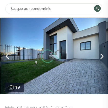
19
Início
Sapiranga
São Jacó
Casa