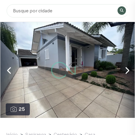
25
Início
Sapiranga
Centenário
Casa