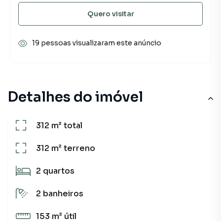
Quero visitar
19 pessoas visualizaram este anúncio
Detalhes do imóvel
312 m²
total
312 m²
terreno
2
quartos
2
banheiros
153 m²
útil