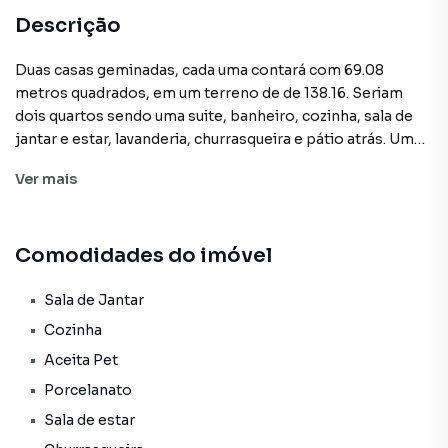
Descrição
Duas casas geminadas, cada uma contará com 69.08
metros quadrados, em um terreno de de 138.16. Seriam
dois quartos sendo uma suite, banheiro, cozinha, sala de
jantar e estar, lavanderia, churrasqueira e pátio atrás. Um
acabamento de alto padrão, sendo rebaixo em gesso e
Ver
mais
piso porcelanato. Uma ótima localização, em uma região
residencial, próxima a mercados, escolas, farmácias e
posto de saúde.
Comodidades do imóvel
Casa para Venda em região valorizada do bairro
Sala de Jantar
Centenário, em Sapiranga. Não encontrou o que procurava
Cozinha
ou deseja mais informações sobre Casa em Sapiranga?
Aceita Pet
Entre em contato com nossa equipe pelo telefone (51)
Porcelanato
99508-2309.
Sala de estar
A Frassão Negócios tem mais opções de apartamentos,