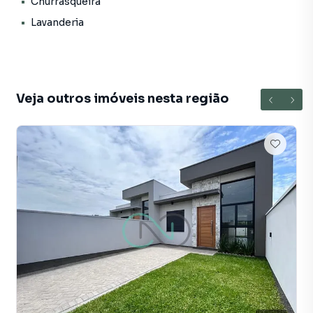
Churrasqueira
casas residenciais e comerciais, sobrados, terrenos, lojas
Lavanderia
e barracões para venda ou locação, além de
empreendimentos em construção ou lançamentos na
planta em Centenário e em outras regiões de Sapiranga.
Aqui você encontra milhares de ofertas para encontrar o
imóvel que mais combina com seu estilo de vida.
Veja outros imóveis nesta região
Negocie seu imóvel de forma totalmente online, com
segurança e tranquilidade. Na Frassão Negócios você
consegue comprar ou alugar um imóvel em Sapiranga
mesmo não estando na cidade e com a praticidade de
fazer tudo online, direto do seu computador ou
smartphone. Nós criamos soluções inovadoras para
simplificar a relação de proprietários, inquilinos e
compradores com o mercado imobiliário.
Anuncie seu imóvel! É fácil, rápido e gratuito! A Frassão
Negócios é uma imobiliária digital com imóveis em
diversas cidades do Brasil, incluindo Sapiranga.