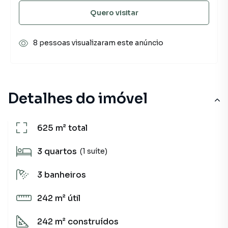
Quero visitar
8 pessoas visualizaram este anúncio
Detalhes do imóvel
625 m²
total
3
quartos
(1 suíte)
3
banheiros
242 m²
útil
242 m²
construídos