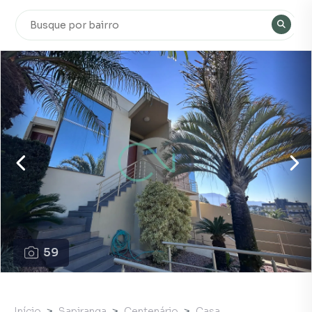
59
Início
Sapiranga
Centenário
Casa