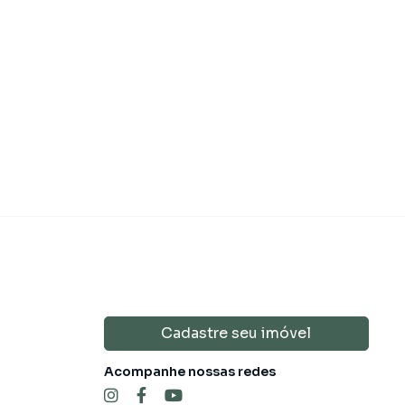
nda
R$ 450.00
lores sob consulta
Cadastre seu imóvel
Acompanhe nossas redes