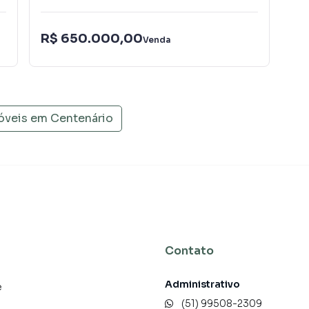
Ve
R$ 650.000,00
Venda
Va
óveis em
Centenário
Contato
Administrativo
e
(51) 99508-2309