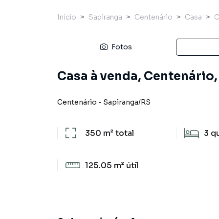
Início
Sapiranga
Centenário
Casa
C
Fotos
Casa à venda, Centenário,
Centenário
-
Sapiranga
/
RS
350 m²
total
3
q
125.05 m²
útil