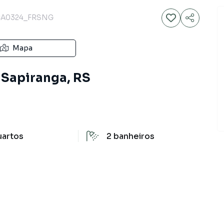
A0324_FRSNG
Mapa
 Sapiranga, RS
uartos
2
banheiros