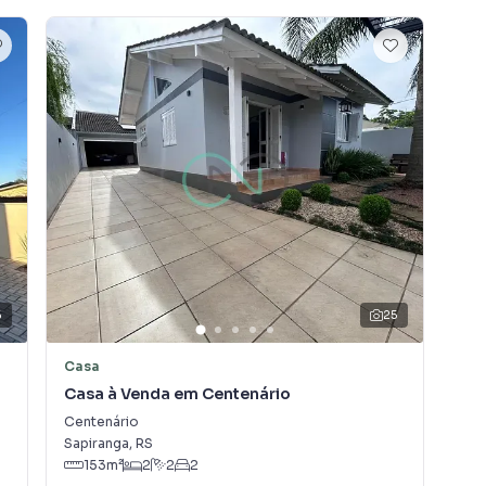
ombina com seu estilo de vida.
e, com segurança e tranquilidade. Na Frassão Negócios
em Sapiranga mesmo não estando na cidade e com a
seu computador ou smartphone. Nós criamos soluções
rietários, inquilinos e compradores com o mercado
 A Frassão Negócios é uma imobiliária digital com imóveis
nga.
 alugar seu imóvel muito mais rápido do que em
amos diversos imóveis em Sapiranga, especialmente em
6
25
 marketing digital focada em produzir campanhas
uito o número de contatos interessados e tendo como
Casa
Ca
 alugar seu imóvel mais rápido. Contamos também com
Casa à Venda em Centenário
Ca
dos e uma central de atendimento preparada para
Centenário
São
Sapiranga
,
RS
Sap
153
m²
2
2
2