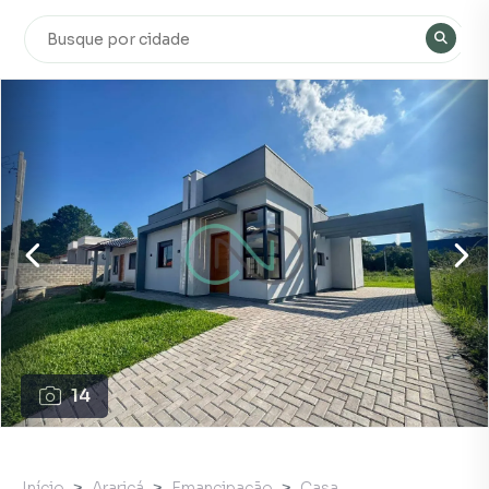
14
Início
Araricá
Emancipação
Casa