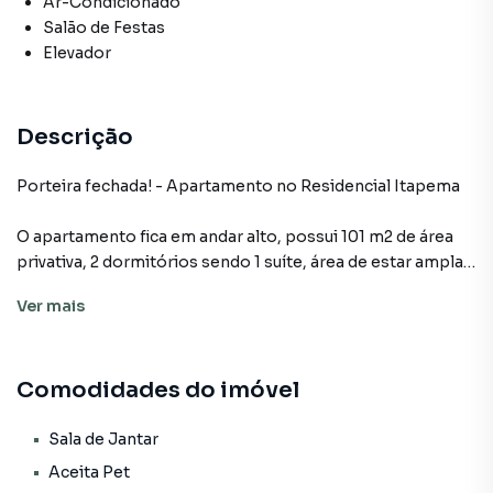
Ar-Condicionado
Salão de Festas
Elevador
Descrição
Porteira fechada! - Apartamento no Residencial Itapema
O apartamento fica em andar alto, possui 101 m2 de área
privativa, 2 dormitórios sendo 1 suíte, área de estar ampla
integrada com jantar e cozinha, que possui churrasqueira,
Ver
mais
banheiro social, lavanderia e uma vaga de garagem. O
prédio possui 2 elevadores, interfone e segurança. Todos
os móveis permanecem no imóvel, tanto fixos quando
Comodidades do imóvel
soltos, também inclui iluminação e alguns
eletrodomésticos.
Sala de Jantar
Aceita Pet
Apartamento para Venda em região valorizada do bairro