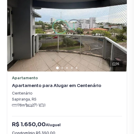
16
Apartamento
Apartamento para Alugar em Centenário
Centenário
Sapiranga
,
RS
78
m²
2
1
1
R$ 1.650,00
Aluguel
Condomínio
R$ 350,00