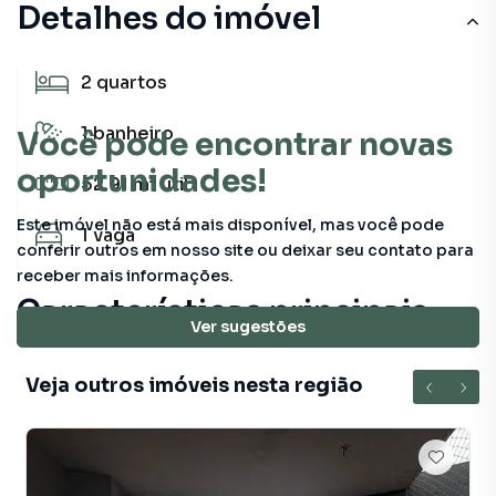
Detalhes do imóvel
2
quartos
1
banheiro
Você pode encontrar novas
oportunidades!
52.91 m²
útil
Este imóvel não está mais disponível, mas você pode
1
vaga
conferir outros em nosso site ou deixar seu contato para
receber mais informações.
Características principais
Ver sugestões
Veja outros imóveis nesta região