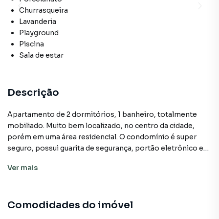
Churrasqueira
Lavanderia
Playground
Piscina
Sala de estar
Descrição
Apartamento de 2 dormitórios, 1 banheiro, totalmente
mobiliado. Muito bem localizado, no centro da cidade,
porém em uma área residencial. O condomínio é super
seguro, possui guarita de segurança, portão eletrônico e
câmeras de segurança, além das comodidades, que são:
Ver
mais
piscina para adultos e criança, salão de festas, pracinha e
espaço para pet.
Comodidades do imóvel
Apartamento para Aluguel em região valorizada do bairro