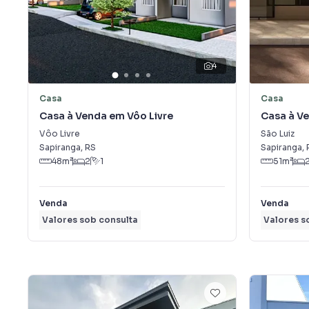
4
Casa
Casa
Casa à Venda em Vôo Livre
Casa à Ve
Vôo Livre
São Luiz
Sapiranga
,
RS
Sapiranga
,
48
m²
2
1
51
m²
Venda
Venda
Valores sob consulta
Valores s