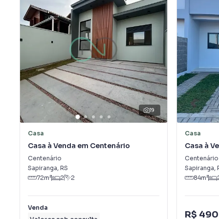
19
Casa
Casa
Casa à Venda em Centenário
Casa à V
Centenário
Centenário
Sapiranga
,
RS
Sapiranga
,
72
m²
2
2
84
m²
Venda
R$ 490