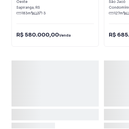
Oeste
São Jacó
Sapiranga
,
RS
Condomíni
183
m²
3
3
127
m²
R$ 580.000,00
R$ 685
Venda