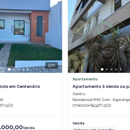
10
Apartamento
enda em Centenário
Apartamento à Venda ou p
Alugar em Centro
Centro
RS
Residencial Prtit Coin
·
Sapiranga
2
2
1
9025
m²
2
2
1
Venda
.000,00
Venda