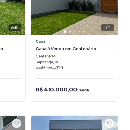
19
11
Casa
io
Casa à Venda em Centenário
Centenário
Sapiranga
,
RS
65
m²
2
1
R$ 410.000,00
Venda