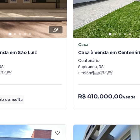
8
Casa
nda em São Luiz
Casa à Venda em Centenár
Centenário
RS
Sapiranga
,
RS
2
1
1
65
m²
2
1
1
R$ 410.000,00
Venda
ob consulta