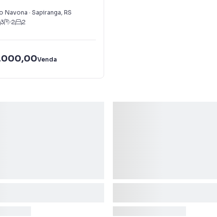
o Navona
·
Sapiranga
,
RS
3
2
2
.000,00
Venda