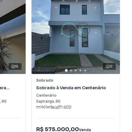
15
12
Sobrado
ara
Sobrado à Venda em Centenário
Centenário
,
RS
Sapiranga
,
RS
101
m²
2
2
1
R$ 575.000,00
Venda